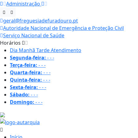
Administração
geral@freguesiadefuradouro.pt
Autoridade Nacional de Emergência e Proteção Civil
Serviço Nacional de Saúde
Horários
Dia
Manhã
Tarde
Atendimento
Segunda-feira:
-
-
-
Terça-feira:
-
-
-
Quarta-feira:
-
-
-
Quinta-feira:
-
-
-
Sexta-feira:
-
-
-
Sábado:
-
-
-
Domingo:
-
-
-
20 ºC
Início