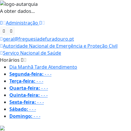
A obter dados...
Administração
geral@freguesiadefuradouro.pt
Autoridade Nacional de Emergência e Proteção Civil
Serviço Nacional de Saúde
Horários
Dia
Manhã
Tarde
Atendimento
Segunda-feira:
-
-
-
Terça-feira:
-
-
-
Quarta-feira:
-
-
-
Quinta-feira:
-
-
-
Sexta-feira:
-
-
-
Sábado:
-
-
-
Domingo:
-
-
-
28.9 ºC