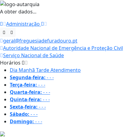
A obter dados...
Administração
geral@freguesiadefuradouro.pt
Autoridade Nacional de Emergência e Proteção Civil
Serviço Nacional de Saúde
Horários
Dia
Manhã
Tarde
Atendimento
Segunda-feira:
-
-
-
Terça-feira:
-
-
-
Quarta-feira:
-
-
-
Quinta-feira:
-
-
-
Sexta-feira:
-
-
-
Sábado:
-
-
-
Domingo:
-
-
-
29.7 ºC