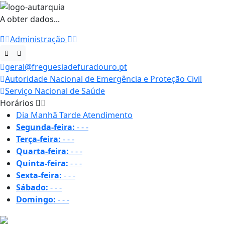
A obter dados...
Administração
geral@freguesiadefuradouro.pt
Autoridade Nacional de Emergência e Proteção Civil
Serviço Nacional de Saúde
Horários
Dia
Manhã
Tarde
Atendimento
Segunda-feira:
-
-
-
Terça-feira:
-
-
-
Quarta-feira:
-
-
-
Quinta-feira:
-
-
-
Sexta-feira:
-
-
-
Sábado:
-
-
-
Domingo:
-
-
-
19.4 ºC