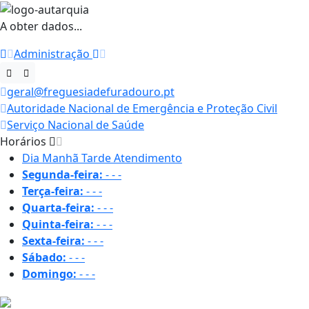
A obter dados...
Administração
geral@freguesiadefuradouro.pt
Autoridade Nacional de Emergência e Proteção Civil
Serviço Nacional de Saúde
Horários
Dia
Manhã
Tarde
Atendimento
Segunda-feira:
-
-
-
Terça-feira:
-
-
-
Quarta-feira:
-
-
-
Quinta-feira:
-
-
-
Sexta-feira:
-
-
-
Sábado:
-
-
-
Domingo:
-
-
-
21 ºC