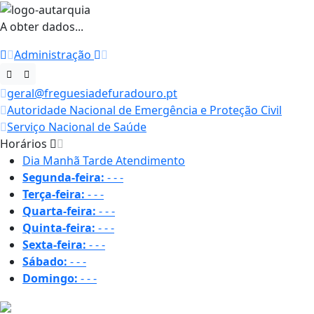
A obter dados...
Administração
geral@freguesiadefuradouro.pt
Autoridade Nacional de Emergência e Proteção Civil
Serviço Nacional de Saúde
Horários
Dia
Manhã
Tarde
Atendimento
Segunda-feira:
-
-
-
Terça-feira:
-
-
-
Quarta-feira:
-
-
-
Quinta-feira:
-
-
-
Sexta-feira:
-
-
-
Sábado:
-
-
-
Domingo:
-
-
-
30.1 ºC