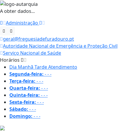
A obter dados...
Administração
geral@freguesiadefuradouro.pt
Autoridade Nacional de Emergência e Proteção Civil
Serviço Nacional de Saúde
Horários
Dia
Manhã
Tarde
Atendimento
Segunda-feira:
-
-
-
Terça-feira:
-
-
-
Quarta-feira:
-
-
-
Quinta-feira:
-
-
-
Sexta-feira:
-
-
-
Sábado:
-
-
-
Domingo:
-
-
-
30 ºC